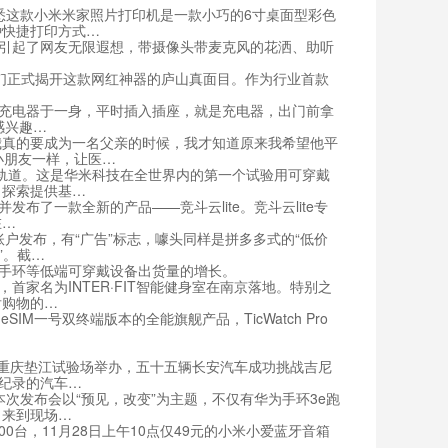
悉这款小米米家照片打印机是一款小巧的6寸桌面型彩色
种快捷打印方式…
引起了网友无限遐想，带摄像头带麦克风的花洒、助听
，为我们正式揭开这款网红神器的庐山真面目。作为行业首款
充电器于一身，平时插入插座，就是充电器，出门前拿
感兴趣…
真的要成为一名父亲的时候，我才知道原来我希望他平
小朋友一样，让医…
轨道。这是华米科技在全世界内的第一个试验用可穿戴
、探索提供基…
布了一款全新的产品——竞斗云lite。竞斗云lite专
在…
户发布，有“广告”标志，噱头同样是拼多多式的“低价
”。截…
手环等低端可穿戴设备出货量的增长。
家名为INTER·FIT智能健身室在南京落地。特别之
后购物的…
一号双终端版本的全能旗舰产品，TicWatch Pro
在重庆垫江试验场举办，五十五辆长安汽车成功挑战吉尼
该纪录的汽车…
次发布会以“预见，改变”为主题，不仅有华为手环3e跑
，来到现场…
台，11月28日上午10点仅49元的小米小爱蓝牙音箱