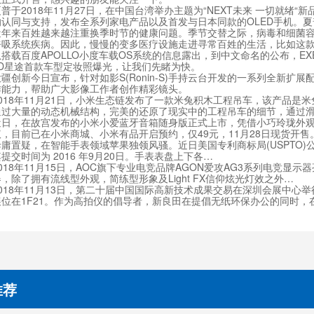
2018年11月27日，在中国台湾举办主题为“NEXT未来 一切就绪
的认同与支持，发布全系列家电产品以及首发与日本同款的OLED手机。夏
来百姓越来越注重换季时节的健康问题。季节交替之际，病毒和细菌容
吸系统疾病。因此，慢慢的变多医疗设施走进寻常百姓的生活，比如这款「 
载百度APOLLO小度车载OS系统的信息露出，到中文命名的公布，EX
ED星途首款车型定妆照爆光，让我们先睹为快。
新今日宣布，针对如影S(Ronin-S)手持云台开发的一系列全新扩
作能力，帮助广大影像工作者创作精彩镜头。
8年11月21日，小米生态链发布了一款米兔积木工程吊车，该产品是米兔
通过大量的动态机械结构，完美的还原了现实中的工程吊车的细节，通过
，在故宫发布的小米小爱蓝牙音箱随身版正式上市，凭借小巧玲珑外观，
，目前已在小米商城、小米有品开启预约，仅49元，11月28日现货开售
疑，在智能手表领域苹果独领风骚。近日美国专利商标局(USPTO)公布苹果的一项“
提交时间为 2016 年9月20日。手表表盘上下各…
8年11月15日，AOC旗下专业电竞品牌AGON爱攻AG3系列电竞显示
，除了拥有流线型外观，简练型形象及Light FX信仰炫光灯效之外…
18年11月13日，第二十届中国国际高新技术成果交易在深圳会展中心
展位在1F21。作为高拍仪的倡导者，新良田在提倡无纸环保办公的同时，
推荐