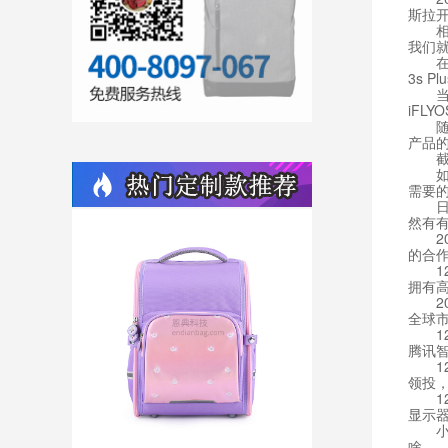
斯拉开
相信
我们就
在全球
3s 
当地时
iFL
随着
产品
截止2
如果
需要
日前
然有
20
的合
12
拥有
201
全球
12
腾讯
12
领投，
12月
显示器
小米
啥……