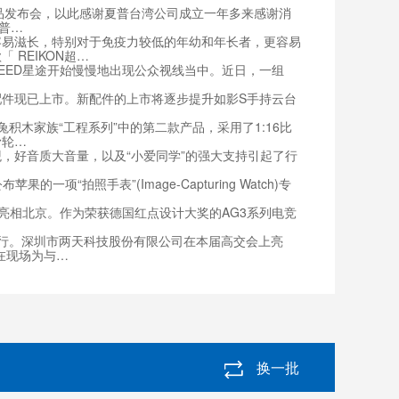
“新品发布会，以此感谢夏普台湾公司成立一年多来感谢消
普…
易滋长，特别对于免疫力较低的年幼和年长者，更容易
REIKON超…
EED星途开始慢慢地出现公众视线当中。近日，一组
展配件现已上市。新配件的上市将逐步提升如影S手持云台
积木家族“工程系列”中的第二款产品，采用了1:16比
滑轮…
好音质大音量，以及“小爱同学”的强大支持引起了行
。
拍照手表”(Image-Capturing Watch)专
器亮相北京。作为荣获德国红点设计大奖的AG3系列电竞
举行。深圳市两天科技股份有限公司在本届高交会上亮
在现场为与…
换一批