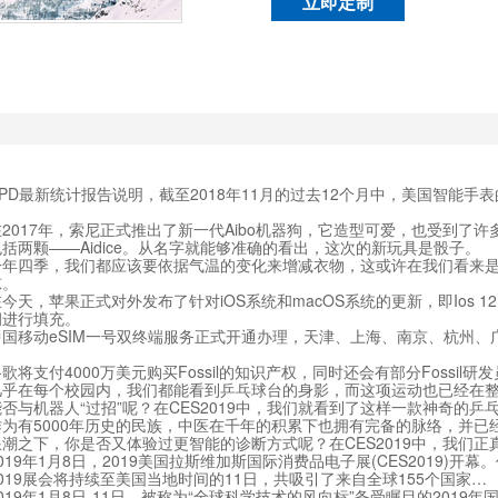
立即定制
最新统计报告说明，截至2018年11月的过去12个月中，美国智能手表的
17年，索尼正式推出了新一代Aibo机器狗，它造型可爱，也受到了许多
括两颗——Aidice。从名字就能够准确的看出，这次的新玩具是骰子。
四季，我们都应该要依据气温的变化来增减衣物，这或许在我们看来是
惊。
，苹果正式对外发布了针对iOS系统和macOS系统的更新，即Ios 12.1.
洞进行填充。
动eSIM一号双终端服务正式开通办理，天津、上海、南京、杭州、广州、深圳
支付4000万美元购买Fossil的知识产权，同时还会有部分Fossil研
在每个校园内，我们都能看到乒乓球台的身影，而这项运动也已经在整
否与机器人“过招”呢？在CES2019中，我们就看到了这样一款神奇的乒
有5000年历史的民族，中医在千年的积累下也拥有完备的脉络，并已
潮之下，你是否又体验过更智能的诊断方式呢？在CES2019中，我们正
9年1月8日，2019美国拉斯维加斯国际消费品电子展(CES2019)
2019展会将持续至美国当地时间的11日，共吸引了来自全球155个国家…
9年1月8日-11日，被称为“全球科学技术的风向标”备受瞩目的2019年