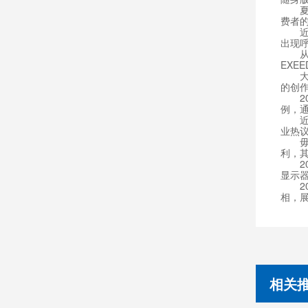
夏普于
费者
近年
出现呼
从搭
EXE
大疆创
的创
201
例，
近日
业热议
毋庸置
利，其
201
显示器
20
相，
相关