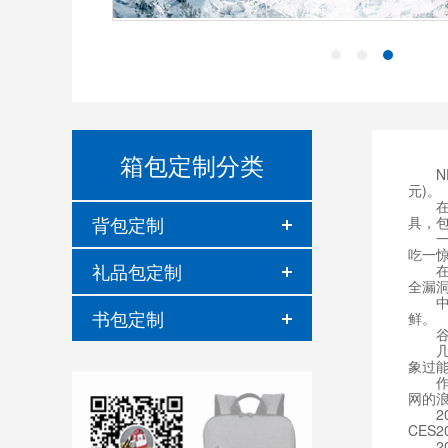
箱包定制分类
NPD
元)。
在20
背包定制
具，包
一年
吃一
礼品包定制
在今天
全漏
中国移
书包定制
鲜。
谷歌将
几乎
象过能
作为
网的浪
201
CES
201