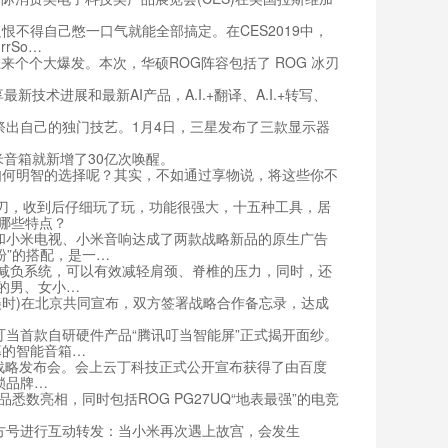
得自己憋一口气就能全部搞定。在CES2019中，
rSo…
来个个大爆发。本次，华硕ROG阵容包括了 ROG 冰刃
术进展和最新AI产品，A.I.+翻译、A.I.+转写、
祭出自己的独门技艺。1月4日，三星发布了三款显示器
米音箱就新增了30亿次唤醒。
何明智的选择呢？其实，不如通过享物说，将这些你不
刀，收到后仔细玩了玩，功能很强大，十五种工具，居
哪些特点？
和小米电视、小米音响达成了两款战略新品的原生广告
粉”的搭配，是一…
业减负系统，可以有效减轻肩颈、脊椎的压力，同时，还
的男、女小…
X(天美时)在北京共同宣布，双方签署战略合作备忘录，达成
当首款自研硬件产品“腾讯叮当智能屏”正式揭开面纱。
幕的智能音箱…
&战略发布会。会上云丁科技正式公开宣布获得了由百度
锁品牌…
悉数亮相，同时包括ROG PG27UQ“地表最强”的电竞
号进行互动转发：当小米再次遇上故宫，会发生