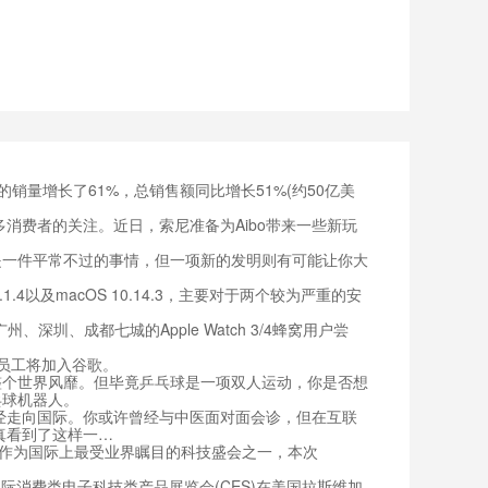
销量增长了61%，总销售额同比增长51%(约50亿美
消费者的关注。近日，索尼准备为Aibo带来一些新玩
一件平常不过的事情，但一项新的发明则有可能让你大
4以及macOS 10.14.3，主要对于两个较为严重的安
、成都七城的Apple Watch 3/4蜂窝用户尝
发员工将加入谷歌。
个世界风靡。但毕竟乒乓球是一项双人运动，你是否想
乓球机器人。
经走向国际。你或许曾经与中医面对面会诊，但在互联
真看到了这样一…
开幕。作为国际上最受业界瞩目的科技盛会之一，本次
国际消费类电子科技类产品展览会(CES)在美国拉斯维加