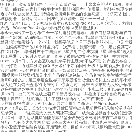
月19日，米家微博预告了下一期众筹产品——小米米家照片打印机。据
打印机，能做到在家打印的便捷性和极佳的照片打印质量。能轻松实现多
小米联合发起人王川持续在微博爆料新品的蛛丝马迹，一张“花洒”图，
毛球修剪器，智能话筒…… 网友们脑洞清奇，就不一一列举了。
8年12月11日，金史密斯在京举行WalkingPad A1走步机沟通会
产品，WalkingPad A1在小米有品众筹14天销量达到6…
今天推出了一款小米二合一移动电源(充电器)，集双口移动电源与双口
是一个5000mAh的移动电源。小米二合一移动电源(充电器)售价99元，
经想过如果我有一个小孩，我想要他是全天下最特别的小孩。但是当我
好。在妈妈辛苦怀他10个月里的每一次产检，我都想着：你一定要像其它
12月7日，华米科技于中国酒泉卫星发射中心成功将卫星“华米星”送入
连接卫星通讯，它进入轨道后，将主要被用来对野外体征监护，并为救援
8年12月5日，方壕鑫互联在北京举行主题为“不速不竞”的产品发布会，并发
竞用户打造，通过其独特的QoS技术和不断的固件升级大幅度的提升用户
时间有小伙伴在刷抖音时看到一款智能垃圾桶，“拼多多-9块9特惠”的账
。而视频中的垃圾桶却是小米有品的快递包装，产品名为“拓牛智能垃圾桶
IDC的报告，第三季度全世界可穿戴设备出货量的增长主要是依靠小米
还在为铺天盖地的“苏宁小店”惊叹之时，苏宁再次布局无人经济领域，首
，这座智能健身室位于南京江宁银河湾花园的苏宁小店二楼，所以先健身
28日，出门问问在线上召开了新品发布会，并推出了全球首款具备4G eSIM
智能手表产品。这款新品引入了篮球领域内的“大三双”概念，具…
最新报告说明，AirPods无线才会推出全新设计的AirPods耳机。
18年11月28日，长安汽车技术开放日暨挑战吉尼斯世界纪录荣誉活动
界纪录荣誉——“规模最大的无人驾驶车巡游”，成为全世界首个成功创造
月23日，华为运动健康智能穿戴品鉴会西安这座充满韵味的古城举办。本
灵登场，也有华为智能可穿戴设备三大黑科技亮相。小编也有幸受到邀请
爱蓝牙音箱随身版自开启预约后，目前单小米商城预约量就已超90000
版正式开售，感兴趣的朋友能关注一下。