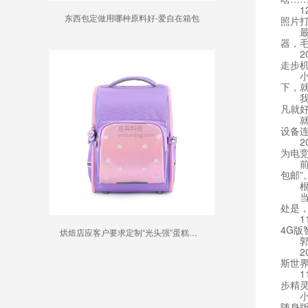
12
东西包定做用哪种原料好-爱自在箱包
照片
最近
器，
201
走步机
小米
下，就
我曾
凡就
就在
设备
201
为电
前段
包邮”
根据
当众人
处是
11月
4G版
烘焙店应客户要求定制“光头强”蛋糕被诉侵权
郭明祺
20
斯世
11
步精
小米小
随身