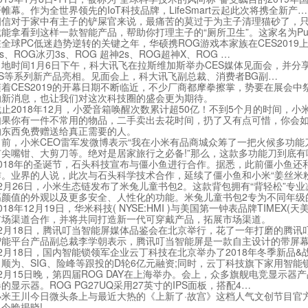
帷幕。作为全世界领先的IoT科技品牌，LifeSmart云起此次将携全新产…
对于家中有主子的铲屎官来说，最痛苦的莫过于为主子清理猫砂了，只恨不
能拿看到这样一款智能产品，帮助你打理主子的“厕所卫生”。这家名为Pur
PC低迷趋势逆转的关键之年，华硕携ROG游戏本家族在CES2019上
Plus、ROG冰刃3s、ROG 超神2s、ROG超神X、ROG …
间1月6日下午，科大讯飞在拉斯维加斯举办CES媒体见面会，并分享最新技
YOS等系列新产品亮相。见面会上，科大讯飞副总裁、消费者BG副…
CES2019的开幕日期不断临近，不少厂商都摩拳擦掌，势要在展会中
的新消息，也让我们对这次科技圈的盛会更为期待。
018年12月，小爱音箱唤醒次数累计超50亿！不到5个月的时间，小
你有一件不常用的物品，二手卖出去花时间，扔了又有点可惜，你会如
的东西免费赠送给真正需要的人。
，小米CEO雷军发微博表示“我在小米有品商城众筹了一把火候多功能
有尖嘴钳、大剪刀等。绝对是居家旅行之必备!”那么，这款多功能刀到底有
18年的圣诞节，石头科技宣布与僵小鱼进行合作。据悉，此前僵小鱼还
作。业界的人说，此次与石头科学技术合作，延续了僵小鱼和小米“姜丝米
月26日，小米生态链发布了米兔儿童书包2。这款背包拥有“背轻松”专
高颜值的外观以及更多安全、人性化的功能。米兔儿童书包2专为不同年级
8年12月19日，华米科技( NYSE:HMI )与美国第一钟表品牌TIME
市场渠道合作，并将共同打造新一代可穿戴产品，拓展市场渠道。
月18日，腾讯叮当智能屏媒体品鉴会在北京举行，花了一年打磨的腾讯叮
智能平台产品副总裁李学朝表示，腾讯叮当智能屏是一款自主设计的带屏
月18日，国内智能锁领军企业云丁科技在北京举办了2018年冬季新品
顺为、SIG、险峰等跟投的D轮6亿元融资;同时，云丁科技旗下家用智能
15日晚，第四届ROG DAY在上海举办。会上，众多旗舰电竞显示器产品
的显示器。ROG PG27UQ采用27英寸的IPS面板，搭配4…
王川今日微头条上与最近大热的《上新了·故宫》这档人气文创节目官方
今晚揭晓!