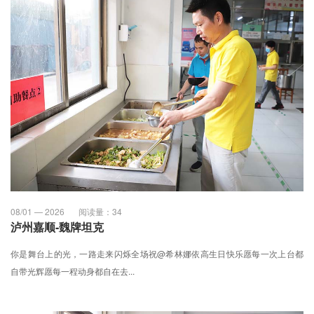
08/01 — 2026
阅读量：
34
泸州嘉顺-魏牌坦克
你是舞台上的光，一路走来闪烁全场祝@希林娜依高生日快乐愿每一次上台都
自带光辉愿每一程动身都自在去...