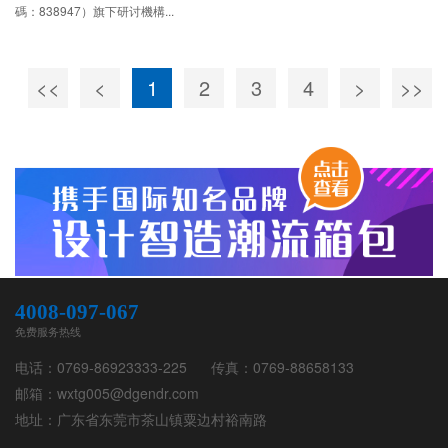
碼：838947）旗下研讨機構...
<<
<
1
2
3
4
>
>>
4008-097-067
免费服务热线
电话：
0769-86923333-225
传真：
0769-88658133
邮箱：
wxtg005@dgendr.com
地址：
广东省东莞市茶山镇粟边村裕南路