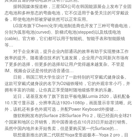
据韩国媒体报道称，三星SDI公司在韩国能源展会上发布了全固
态电池和多种形态的弯曲电池，它不仅适用于备受关注的可穿戴设
备，即使电池外部被穿破依然可以正常应用。
LG宣布旗下Chem(化学)电池制造商也开发了三种可弯曲电池，
分别为弧形电池(curved)、阶梯式电池(stepped)以及线缆电池
(cable)。官方称，它们都可以用于智能机、智能手表和智能眼镜
等…
对于企业来说，提升企业内部通讯的效率有助于实现整体工作
效率的提升。随着通信技术的飞速发展，企业用户在同新兴市场有
了更多的选择，但更多的选择却让用户觉得越来越复杂。不管是
IM、视频会议还是传统的语音通信…
日前，韩国三明大学生设计了一款特别的可穿戴式健身设备。
这款可穿戴式健身设的名字为O2磁铁哑铃，它的外观非常小巧，并
拥有丰富的功能，让你真正享受随时随地锻炼带来的乐趣。
近日，诺基亚发布了旗下首款平板电脑Lumia 2520，该机配备
10.1英寸显示器，分辨率高达1920×1080p，画面显示非常清晰。此
外，该机还有多色外观可选，并配Power Keyboard外接键…
微软刚刚发布的Surface 2和Surface Pro 2，现已经面向全球21
个国家和地区公开销售，而中国香港也在10月23日开始进行销售。
虽然中国内地并未开始售卖，但是要购买第一代Surface的…
联想最新推出的第二代联想Yoga变形超极本--Yoga 2 pro，目