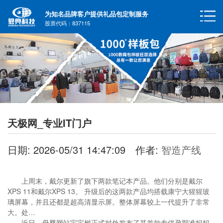
为知名品牌客户提供礼品包定制服务
股票代码：837115
天极网_专业IT门户
日期: 2026-05/31 14:47:09
作者:
智造产线
上周末，戴尔更新了旗下两款笔记本产品。他们分别是戴尔
XPS 11和戴尔XPS 13。 升级后的这两款产品均搭载康宁大猩猩玻
璃屏幕，并且还都是超高清显示屏。整体屏幕较上一代提升了非常
大。处…
近日，母婴网站宝宝树正式对外发布了其首款专供孕期准妈妈