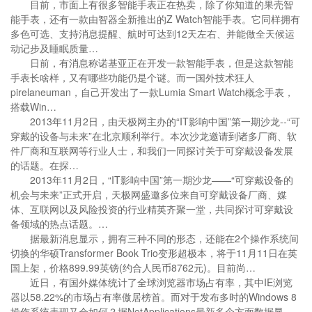
目前，市面上有很多智能手表正在热卖，除了你知道的果壳智
能手表，还有一款由智器全新推出的Z Watch智能手表。它同样拥有
多色可选、支持消息提醒、航时可达到12天左右、并能做全天候运
动记步及睡眠质量…
日前，有消息称诺基亚正在开发一款智能手表，但是这款智能
手表长啥样，又有哪些功能仍是个谜。而一国外技术狂人
pirelaneuman，自己开发出了一款Lumia Smart Watch概念手表，
搭载Win…
2013年11月2日，由天极网主办的“IT影响中国”第一期沙龙--“可
穿戴的设备与未来”在北京顺利举行。本次沙龙邀请到诸多厂商、软
件厂商和互联网等行业人士，和我们一同探讨关于可穿戴设备发展
的话题。在探…
2013年11月2日，“IT影响中国”第一期沙龙——“可穿戴设备的
机会与未来”正式开启，天极网盛邀多位来自可穿戴设备厂商、媒
体、互联网以及风险投资的行业精英齐聚一堂，共同探讨可穿戴设
备领域的热点话题。…
据最新消息显示，拥有三种不同的形态，还能在2个操作系统间
切换的华硕Transformer Book Trio变形超极本，将于11月11日在英
国上架，价格899.99英镑(约合人民币8762元)。目前尚…
近日，有国外媒体统计了全球浏览器市场占有率，其中IE浏览
器以58.22%的市场占有率傲居榜首。而对于发布多时的Windows 8
操作系统表现又会如何？据NetApplications最新多个方面数据显