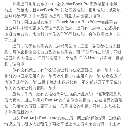
苹果近日刚刚发布了2013款的MacBook Pro系列笔记本电脑。
与上一代相比，新MacBook Pro的处理器性能，图形性能，以及续
航时间都得到了非常显著地提高，而且机身也更加轻薄。
日前，阿迪达斯发布了miCoach Smart Run Watch智能手表，
但当时并未曝光更多关于该产品的信息。近日有消息称，它还拥有
多项出色功能。比如我们常见的GPS导航功能，身体数据监测，并
可以通…
近日，关于智能手表的消息铺天盖地，三星、谷歌都推出了新
品，网传宏碁也会推出自己的智能手表。而LG似乎有些低调，不过
据国外媒体报道，LG日前注册了一个名为LG G Health的商标。据猜
测，该商标…
你有没有想过，有什么理由让我们在家里面摆一台打印机？从
目前的中国家庭用户的打印需求来看，学生用户的打印(或者说家长
为孩子进行的打印)占据了绝大多数的比例。不久前的开学季学生打
印机的热销让我们看到打印机…
显然，作为一款有资格继承Air之名的产品来说，轻薄无疑是其
最大卖点。通过苹果对iPad Air的广告你也能看出，它被轻易的隐藏
在一只铅笔的后面，更可以被一只手轻松的拿起。同时，从其搭载
了苹果最新的64…
自从iPad Air和iPad mini2发布之后，网上的评论出现一边倒的
情况之后，很多人就预见了两款平板上市之后肯定会出现一机难求