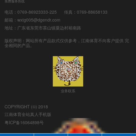
免费服务热线
电话：
0769-86923333-225
传真：
0769-88658133
邮箱：
wxtg005@dgendr.com
地址：
广东省东莞市茶山镇粟边村裕南路
版权声明：网站所有产品款式仅供参考，
江南体育
不向客户提供 完
全相同的产品。
业务联系
COPYRIGHT (©) 2018
江南体育全站真人手机版
粤ICP备16064898号