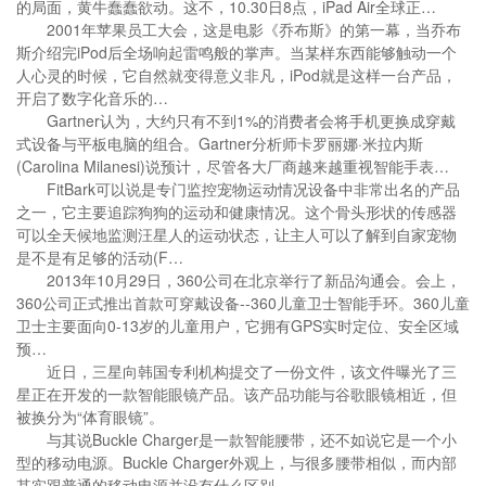
的局面，黄牛蠢蠢欲动。这不，10.30日8点，iPad Air全球正…
2001年苹果员工大会，这是电影《乔布斯》的第一幕，当乔布
斯介绍完iPod后全场响起雷鸣般的掌声。当某样东西能够触动一个
人心灵的时候，它自然就变得意义非凡，iPod就是这样一台产品，
开启了数字化音乐的…
Gartner认为，大约只有不到1%的消费者会将手机更换成穿戴
式设备与平板电脑的组合。Gartner分析师卡罗丽娜·米拉内斯
(Carolina Milanesi)说预计，尽管各大厂商越来越重视智能手表…
FitBark可以说是专门监控宠物运动情况设备中非常出名的产品
之一，它主要追踪狗狗的运动和健康情况。这个骨头形状的传感器
可以全天候地监测汪星人的运动状态，让主人可以了解到自家宠物
是不是有足够的活动(F…
2013年10月29日，360公司在北京举行了新品沟通会。会上，
360公司正式推出首款可穿戴设备--360儿童卫士智能手环。360儿童
卫士主要面向0-13岁的儿童用户，它拥有GPS实时定位、安全区域
预…
近日，三星向韩国专利机构提交了一份文件，该文件曝光了三
星正在开发的一款智能眼镜产品。该产品功能与谷歌眼镜相近，但
被换分为“体育眼镜”。
与其说Buckle Charger是一款智能腰带，还不如说它是一个小
型的移动电源。Buckle Charger外观上，与很多腰带相似，而内部
其实跟普通的移动电源并没有什么区别。