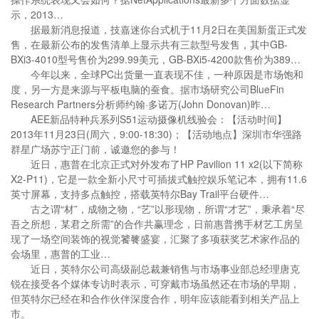
示，2013…
据最新消息报道，技嘉迷你台式机于11月2日在美国新蛋正式发
售，在最新公布的发售清单上显示共有三款型号发售，其中GB-
BXi3-4010型号售价为299.99美元，GB-BXi5-4200款售价为389…
今年以来，全球PC出货量一直表现不佳，一种原因是市场饱和
度，另一方是来源与平板电脑的蚕食。据市场研究公司BlueFin
Research Partners分析师约翰·多诺万(John Donovan)昨…
AEE新品特种兵系列S51运动摄像机线验会：【活动时间】
2013年11月23日(周六，9:00-18:30)；【活动地点】深圳市华强路
群星广场苏宁正门前，诚邀您的参与！
近日，惠普在北京正式对外发布了HP Pavilion 11 x2(以下简称
X2-P11)，它是一款全新小尺寸可插拔式触控娱乐笔记本，拥有11.6
英寸屏幕，支持多点触控，搭载英特尔Bay Trail平台硬件…
古之谓“材”，成物之物，“艺”以形现物，所谓“才艺”，秉承着“尽
吾之所想，某君之所需”的合作共赢理念，日前惠普携手材艺工房呈
现了一场空间装饰的视觉饕餮盛宴，汇聚了多项获奖艺术家作品的
会场里，惠普的工业…
近日，英特尔公司高级副总裁兼销售与市场事业部总经理唐克
锐在接受各个媒体专访时表示，可穿戴市场虽然还在市场的早期，
但英特尔已经在和合作伙伴深度合作，明年应该能看到相关产品上
市。