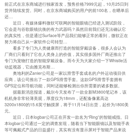
前正式在京东商城进行独家首发，预售价格7999元起，10月25日到
货并陆续发货。同时，在京东商城购买的用户的前100名，在晒单后
还…
近日，有媒体爆料微软可联网的智能眼镜已经进入测试阶段，
它会是与谷歌眼镜抗衡的有力武器吗？虽然目前我们还无法确认它
的真实性，但是通过Surface等产品我们能够正常的看到，微软正在
努力将自己从一家软件公司转型…
看多了专门为人类健康而打造的智能穿戴设备，很多人会认为
厂商们只看到了它在人类身上的价值，其实很多国外厂商还推出了
专门为宠物打造的智能穿戴设备。而今天为大家介绍一下Whistle活
动监视器，它由雅克布斯…
奥地利的Zanier公司是一家以滑雪手套成名的户外运动项目供
应商，该公司推出了一款GPS滑雪手套。这款GPS滑雪手套拥有
GPS定位和导航功能，同时还能够检测出你所需要的诸多数据。
据最新消息报道，戴尔今天发布了一款全新M3800笔记本，该
机机身非常轻薄美观，厚度仅为18mm，还配备像素高达
3200x1800的15.6英寸触摸屏，将于11月14日出货，起价为1800美
元。
近日，日本logbar公司正在开发一款名为“Ring”的智能戒指。日
本logbar公司通过一定的调查发现，随着当下智能眼镜以及智能手表
等可佩戴式产品的日益盛行，其实有没有显示屏对于智能产品来说