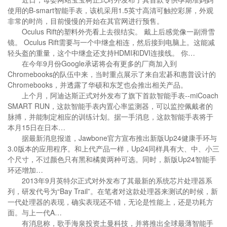
使用的B-smart智能手表，该机采用1.5英寸高清可触控彩屏，外观
非常的时尚，目前慢慢的开始在其官网进行预售。
Oculus Rift的塑料外壳看上去很结实。 戴上后感觉像一副滑雪
镜。 Oculus Rift需要与一个中继盒相连，然后接到电脑上。这能减
轻头盔的重量，这个中继盒还支持HDMI和DVI连接线。 你…
在今年9月份Google承诺将会有更多的厂商加入到
Chromebooks的队伍中来，当时重点展示了来自宏碁和惠普设计的
Chromebooks，并透露了华硕和东芝也会推出相关产品。
上个月，阿迪达斯正式对外发布了旗下首款智能手表--miCoach
SMART RUN，这款智能手表内置心率监测器，可以监控佩戴者的
脉搏，并能制定相应的训练计划。据一手消息，这款智能手表将于
本月15日在日本…
据最新消息报道，Jawbone官方宣布推出新版Up24健康手环与
3.0版本的应用程序。和上代产品一样，Up24同样具有大、中、小三
个尺寸，不过颜色只有黑和橘黄两种可选。同时，新版Up24智能手
环还增加…
2013年9月英特尔正式对外发布了其最新的系统芯片处理器系
列，研发代号为“Bay Trail”。在笔者对这款处理器来测试的时候，新
一代处理器的表现，确实表现还不错，无论是性能上，还是功耗方
面。与上一代A…
有消息称，歌手海泉投资土曼科技，并将推出全球最薄智能手