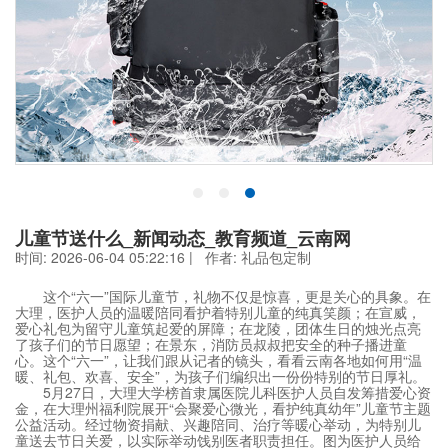
儿童节送什么_新闻动态_教育频道_云南网
时间: 2026-06-04 05:22:16 | 作者:
礼品包定制
这个“六一”国际儿童节，礼物不仅是惊喜，更是关心的具象。在
大理，医护人员的温暖陪同看护着特别儿童的纯真笑颜；在宣威，
爱心礼包为留守儿童筑起爱的屏障；在龙陵，团体生日的烛光点亮
了孩子们的节日愿望；在景东，消防员叔叔把安全的种子播进童
心。这个“六一”，让我们跟从记者的镜头，看看云南各地如何用“温
暖、礼包、欢喜、安全”，为孩子们编织出一份份特别的节日厚礼。
5月27日，大理大学榜首隶属医院儿科医护人员自发筹措爱心资
金，在大理州福利院展开“会聚爱心微光，看护纯真幼年”儿童节主题
公益活动。经过物资捐献、兴趣陪同、治疗等暖心举动，为特别儿
童送去节日关爱，以实际举动饯别医者职责担任。图为医护人员给