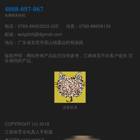
4008-097-067
免费服务热线
电话：
0769-86923333-225
传真：
0769-88658133
邮箱：
wxtg005@dgendr.com
地址：
广东省东莞市茶山镇粟边村裕南路
版权声明：网站所有产品款式仅供参考，
江南体育
不向客户提供 完
全相同的产品。
业务联系
COPYRIGHT (©) 2018
江南体育全站真人手机版
粤ICP备16064898号