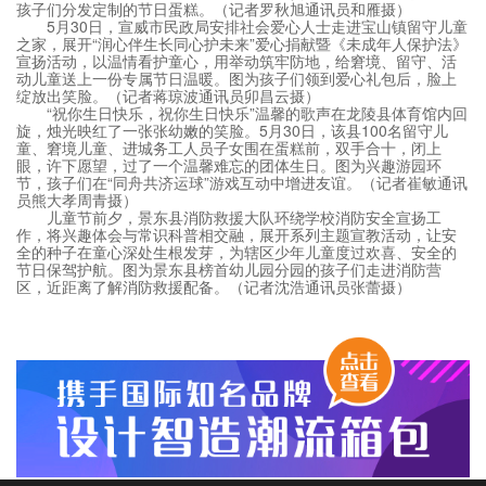
孩子们分发定制的节日蛋糕。（记者罗秋旭通讯员和雁摄）
5月30日，宣威市民政局安排社会爱心人士走进宝山镇留守儿童
之家，展开“润心伴生长同心护未来”爱心捐献暨《未成年人保护法》
宣扬活动，以温情看护童心，用举动筑牢防地，给窘境、留守、活
动儿童送上一份专属节日温暖。图为孩子们领到爱心礼包后，脸上
绽放出笑脸。（记者蒋琼波通讯员卯昌云摄）
“祝你生日快乐，祝你生日快乐”温馨的歌声在龙陵县体育馆内回
旋，烛光映红了一张张幼嫩的笑脸。5月30日，该县100名留守儿
童、窘境儿童、进城务工人员子女围在蛋糕前，双手合十，闭上
眼，许下愿望，过了一个温馨难忘的团体生日。图为兴趣游园环
节，孩子们在“同舟共济运球”游戏互动中增进友谊。（记者崔敏通讯
员熊大孝周青摄）
儿童节前夕，景东县消防救援大队环绕学校消防安全宣扬工
作，将兴趣体会与常识科普相交融，展开系列主题宣教活动，让安
全的种子在童心深处生根发芽，为辖区少年儿童度过欢喜、安全的
节日保驾护航。图为景东县榜首幼儿园分园的孩子们走进消防营
区，近距离了解消防救援配备。（记者沈浩通讯员张蕾摄）