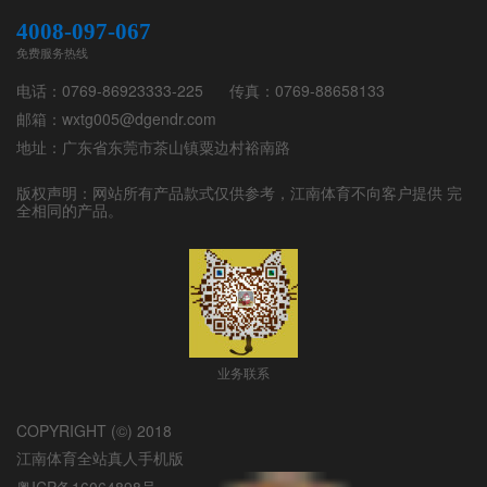
4008-097-067
免费服务热线
电话：
0769-86923333-225
传真：
0769-88658133
邮箱：
wxtg005@dgendr.com
地址：
广东省东莞市茶山镇粟边村裕南路
版权声明：网站所有产品款式仅供参考，
江南体育
不向客户提供 完
全相同的产品。
业务联系
COPYRIGHT (©) 2018
江南体育全站真人手机版
粤ICP备16064898号