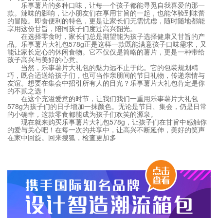
乐事薯片的多种口味，让每一个孩子都能寻觅自我喜爱的那一
款。辣味的影响，让小朋友们在享用甘旨的一起，也能体验到味蕾
的冒险。即食便利的特色，更是让家长们无需忧虑，随时随地都能
享用这份甘旨，陪同孩子们度过高兴韶光。
在选择零食时，家长们总是期望能为孩子选择健康又甘旨的产
品。乐事薯片大礼包578g正是这样一款既能满意孩子口味需求，又
能让家长定心的休闲食物。它不仅仅是简略的薯片，更是一种带给
孩子高兴与美好的心意。
当然，乐事薯片大礼包的魅力远不止于此。它的包装规划精
巧，既合适送给孩子们，也可当作亲朋间的节日礼物，传递亲情与
友谊。想要在集会中招引所有人的目光？乐事薯片大礼包肯定是你
的不贰之选！
在这个充溢爱意的时节，让我们我们一重用乐事薯片大礼包
578g为孩子们的日子增加一抹颜色。无论是节日、集会，仍是日常
的小确幸，这款零食都能成为孩子们欢笑的源泉。
现在就来购买乐事薯片大礼包578g，让孩子们在甘旨中感触你
的爱与关心吧！在每一次的共享中，让高兴不断延伸，美好的笑声
在家中回旋。回来搜狐，检查更加多