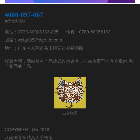
4008-097-067
免费服务热线
电话：
0769-86923333-225
传真：
0769-88658133
邮箱：
wxtg005@dgendr.com
地址：
广东省东莞市茶山镇粟边村裕南路
版权声明：网站所有产品款式仅供参考，
江南体育
不向客户提供 完
全相同的产品。
业务联系
COPYRIGHT (©) 2018
江南体育全站真人手机版