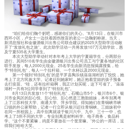
“咱们给你们鞠个躬吧，感谢你们的关心。”8月13日，在银川市
西环小区，卢女士一边扶着因伤致盲的老公一边鞠躬称谢。当天，
新消息报社和金徽酒银川出售公司联合建议的2025大型助学活动敞
开了“发放礼包之旅”。此次助学活动一共将发放107万元助学款，惠
及宁夏535名大学重生。
本次大型助学举动针对本年考上大学的宁夏籍学生，分两部分
进行。其间510名学生由金徽酒银川出售公司员工与宁夏各地的社区
联手发放，每人2000元现金。25名学生由新消息报揭露搜集，给
予“特别礼包”，每人一个拉杆箱、一个水杯以及2000元现金。
第一个领到“特别礼包”的是平罗县陶乐镇庙庙湖村的丁悦悦，她
考上了北方民族大学。记者赶到她家时，她正抱着堂姐的孩子预备
去打疫苗。“哇，还有拉杆箱啊，我正计划买呢，这下可省了。”庙庙
湖村一共有3位同学拿到了“特别礼包”。
8月13日共发放11个“特别礼包”，石嘴山市5个，银川市6个。银
川市金凤区的彭心悦、彭心怡、彭心然是三胞胎姐妹，本年别离考
上了江苏科技大学、南通大学、萍乡学院。得知她们在青铜峡市峡
口镇的外公家帮助，记者一行立即从银川赶往青铜峡。三姐妹初中
在同一所校园上，高中别离就读于银川六中、九中、三十一中，也
考上了3所不同的大学，专业别离是材料科学、电子商务，食品科
学。“这个不要紧嘛，鸡蛋不要放在一个筐里嘛。”外公的一席话，逗
得我们哈哈大笑。