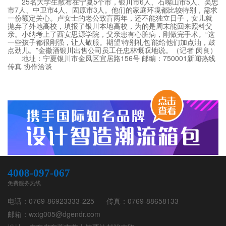
25名大学生散布在宁夏5个市，银川市6人、石嘴山市5人、吴忠
市7人、中卫市4人、固原市3人。他们的家庭环境都比较特别，需求
一份额定关心。卢女士的老公致盲两年，还不能独立日子，女儿就
抛弃了外地高校，填报了银川本地高校，为的是周末能回来照料父
亲。小纳考上了西安思源学院，父亲患有心脏病，刚做完手术。“这
一些孩子都很刚强，让人敬服。期望‘特别礼包’能给他们加点油，鼓
点劲儿。”金徽酒银川出售公司员工任忠林慨叹地说。（记者 闵良）
地址：宁夏银川市金凤区宜居路156号 邮编：750001新闻热线
传真 协作洽谈
4008-097-067
免费服务热线
电话：
0769-86923333-225
传真：
0769-88658133
邮箱：
wxtg005@dgendr.com